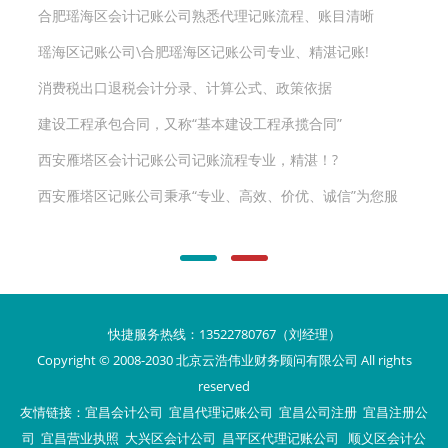
合肥瑶海区会计记账公司熟悉代理记账流程、账目清晰
瑶海区记账公司\合肥瑶海区记账公司专业、精湛记账!
消费税出口退税会计分录、计算公式、政策依据
建设工程承包合同，又称“基本建设工程承揽合同”
西安雁塔区会计记账公司记账流程专业，精湛！?
西安雁塔区记账公司秉承“专业、高效、价优、诚信”为您服
务！
快捷服务热线：13522780767（刘经理）
Copyright © 2008-2030 北京云浩伟业财务顾问有限公司 All rights
reserved
友情链接：
宜昌会计公司
宜昌代理记账公司
宜昌公司注册
宜昌注册公
司
宜昌营业执照
大兴区会计公司
昌平区代理记账公司
顺义区会计公