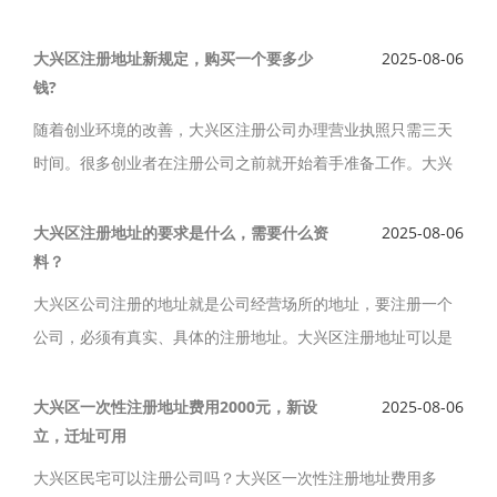
云浩财会提供大兴区公司注册地址,大兴区虚拟注册地址服务。
大兴区注册地址费用低，大兴区注册地址位置好，大兴区公司
大兴区注册地址新规定，购买一个要多少
2025-08-06
钱?
注册地址尽在云浩财会。
随着创业环境的改善，大兴区注册公司办理营业执照只需三天
时间。很多创业者在注册公司之前就开始着手准备工作。大兴
区注册地址新规定是什么？大兴区一个公司注册地址能注册多
家公司吗?大兴区注册地址购买一个要多少钱?
大兴区注册地址的要求是什么，需要什么资
2025-08-06
料？
大兴区公司注册的地址就是公司经营场所的地址，要注册一个
公司，必须有真实、具体的注册地址。大兴区注册地址可以是
是产权房也可以是租赁合同在一年以上的公司地址。大兴区注
册地址的要求是什么，需要什么资料？我们提供大兴区一次性
大兴区一次性注册地址费用2000元，新设
2025-08-06
立，迁址可用
注册地址费用2000元，出地址快，并协助创业服务。
大兴区民宅可以注册公司吗？大兴区一次性注册地址费用多