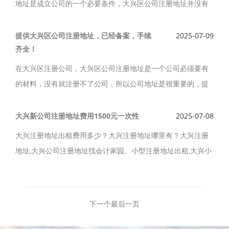
地址是成立公司的一个必要条件，大兴区公司注册地址并没有
好坏之分，大兴区注册地址费用，价格多少，哪里有？大兴区
注册地址那么多，怎么选择？
提供大兴区公司注册地址，已经备案，手续
2025-07-09
齐全！
在大兴区注册公司，大兴区公司注册地址是一个公司必须要有
的材料，没有就注册不了公司，所以公司地址是很重要的，提
供大兴区公司注册地址，工商已经备案，手续齐全，随时可以
出地址，协助公司注册，迁址变更服务。
大兴新公司注册地址费用1500元一次性
2025-07-08
大兴注册地址出租费用多少？大兴注册地址哪里有？大兴注册
地址,大兴公司注册地址找会计家园。小型注册地址出租,大兴小
型注册地址,大兴小型注册地址租赁,大兴虚拟注册地址出租, 可
注册公司,可用于地址变更用,可注册外资企业公司的小型注册地
址出租。
下一个
最后一页