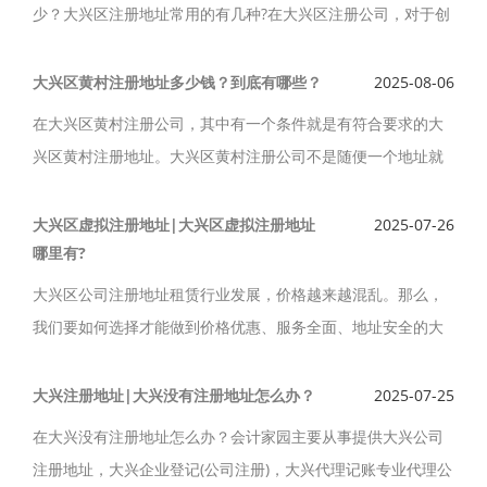
少？大兴区注册地址常用的有几种?在大兴区注册公司，对于创
业者，大兴区注册地址的挑选，怎么辨别可能不太清楚，提供
大兴区一次性注册地址费用2000元，新设立，迁址可用，并协
大兴区黄村注册地址多少钱？到底有哪些？
2025-08-06
助办理营业执照，熟悉办理公司用营业执照流程，省力省力，
在大兴区黄村注册公司，其中有一个条件就是有符合要求的大
创业很简单。
兴区黄村注册地址。大兴区黄村注册公司不是随便一个地址就
行，大兴区黄村注册地址多少钱？大兴区有哪些注册地址可选
择？那么就来看看大兴区黄村注册公司对注册地址到底有哪些
大兴区虚拟注册地址|大兴区虚拟注册地址
2025-07-26
哪里有?
及费用。
大兴区公司注册地址租赁行业发展，价格越来越混乱。那么，
我们要如何选择才能做到价格优惠、服务全面、地址安全的大
兴公司注册地址呢？ 如果没有注册地址，该怎么注册公司？可
以出租大兴虚拟注册地址, 虚拟地址到哪里去租呢?找会计家
大兴注册地址|大兴没有注册地址怎么办？
2025-07-25
园。
在大兴没有注册地址怎么办？会计家园主要从事提供大兴公司
注册地址，大兴企业登记(公司注册)，大兴代理记账专业代理公