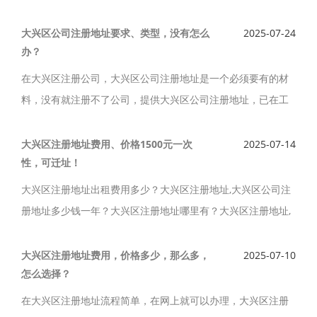
司,为企业提供一体化服务，大兴注册地址出租费用多少,大兴注
册地址哪里有找会计家园。会计家园真正拥有注册税务师、会
大兴区公司注册地址要求、类型，没有怎么
2025-07-24
办？
计师为首的一批高素质的专业人才，真正持有工商审计、涉税
鉴证资格，且有多年的行业经验，熟悉行业规则及规范的操作
在大兴区注册公司，大兴区公司注册地址是一个必须要有的材
流程。
料，没有就注册不了公司，提供大兴区公司注册地址，已在工
商进行备案，手续齐全，出地址快，北京大兴区公司注册地址
要求、类型，没有怎么办？
大兴区注册地址费用、价格1500元一次
2025-07-14
性，可迁址！
大兴区注册地址出租费用多少？大兴区注册地址,大兴区公司注
册地址多少钱一年？大兴区注册地址哪里有？大兴区注册地址,
大兴区生物医药基地公司注册地址，费用、价格1800元一年，
提供大兴区办公室出租服务。
大兴区注册地址费用，价格多少，那么多，
2025-07-10
怎么选择？
在大兴区注册地址流程简单，在网上就可以办理，大兴区注册