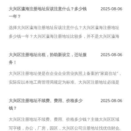
常，可以申请税控机，大兴区公司注册地址说明、注意事项、
大兴区瀛海注册地址应该注意什么？多少钱
2025-08-06
一年？
类型选择如下。
选择大兴区瀛海注册地址应该注意什么？大兴区瀛海注册地址
多少钱一年？大兴区瀛海注册地址比较多，并不是大兴区瀛海
注册地址合适各个行业，大兴区瀛海公司注册地址费用一年仅
需2000元，直租，新设立，迁址可使用。
大兴区注册地址出租，协助新设立，迁址服
2025-08-06
务！
大兴区注册地址便是在企业企业营业执照上备案的“家庭住址”，
实际应以本地工商管理局规定为标准。大兴区注册地址必须是
商用的办公地址，大兴区注册地址出租，为您提供需要资料，
出地址快，协助新设立，迁址服务。
大兴区注册地址不续费、费用、价格多少
2025-08-06
钱？
大兴区注册地址不续费、费用、价格多少钱？主做大兴区区域
写字楼，办公，厂房，园区，大兴区公司注册地址找优信财会,