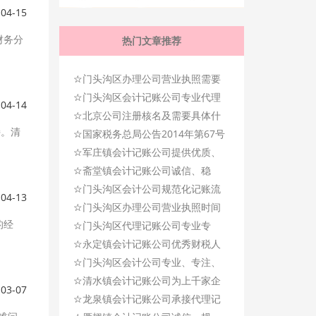
-04-15
财务分
热门文章推荐
☆
门头沟区办理公司营业执照需要
☆
提供的资料、办理程序！
门头沟区会计记账公司专业代理
-04-14
☆
记帐，确保服务规范！
北京公司注册核名及需要具体什
持。清
☆
么资料？
国家税务总局公告2014年第67号
☆
关于发布《股权转让所得个人所
军庄镇会计记账公司提供优质、
☆
得税管理办法（试行）》的公告
高效的专业记账服务！
斋堂镇会计记账公司诚信、稳
☆
健、专业记账服务！
门头沟区会计公司规范化记账流
-04-13
☆
程，专注记账服务！
门头沟区办理公司营业执照时间
的经
☆
只需要3天，即可办结！
门头沟区代理记账公司专业专
☆
注、用心记账服务！
永定镇会计记账公司优秀财税人
☆
员，专业记账服务！
门头沟区会计公司专业、专注、
☆
高效、用心记账服务！
清水镇会计记账公司为上千家企
-03-07
☆
业提供记账服务！
龙泉镇会计记账公司承接代理记