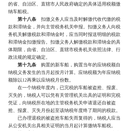
的省、自治区、直辖市人民政府确定的具体适用税额缴
纳车船税。
第十八条
扣缴义务人应当及时解缴代收代缴的税
款和滞纳金，并向主管税务机关申报。扣缴义务人向税
务机关解缴税款和滞纳金时，应当同时报送明细的税款
和滞纳金扣缴报告。扣缴义务人解缴税款和滞纳金的具
体期限，由省、自治区、直辖市税务机关依照法律、行
政法规的规定确定。
第十九条
购置的新车船，购置当年的应纳税额自
纳税义务发生的当月起按月计算。应纳税额为年应纳税
额除以
12
再乘以应纳税月份数。
在一个纳税年度内，已完税的车船被盗抢、报废、
灭失的，纳税人可以凭有关管理机关出具的证明和完税
凭证，向纳税所在地的主管税务机关申请退还自被盗
抢、报废、灭失月份起至该纳税年度终了期间的税款。
已办理退税的被盗抢车船失而复得的，纳税人应当
从公安机关出具相关证明的当月起计算缴纳车船税。