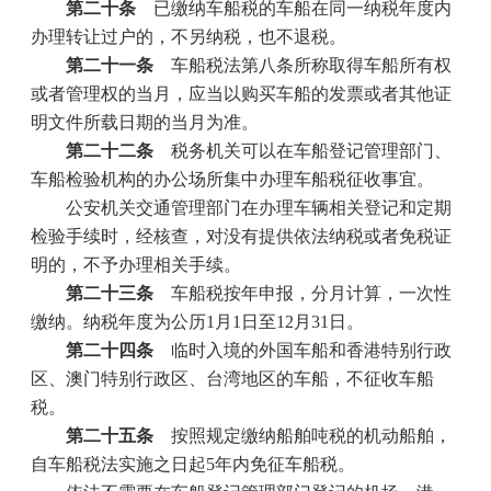
第二十条
已缴纳车船税的车船在同一纳税年度内
办理转让过户的，不另纳税，也不退税。
第二十一条
车船税法第八条所称取得车船所有权
或者管理权的当月，应当以购买车船的发票或者其他证
明文件所载日期的当月为准。
第二十二条
税务机关可以在车船登记管理部门、
车船检验机构的办公场所集中办理车船税征收事宜。
公安机关交通管理部门在办理车辆相关登记和定期
检验手续时，经核查，对没有提供依法纳税或者免税证
明的，不予办理相关手续。
第二十三条
车船税按年申报，分月计算，一次性
缴纳。纳税年度为公历
1
月
1
日至
12
月
31
日。
第二十四条
临时入境的外国车船和香港特别行政
区、澳门特别行政区、台湾地区的车船，不征收车船
税。
第二十五条
按照规定缴纳船舶吨税的机动船舶，
自车船税法实施之日起
5
年内免征车船税。