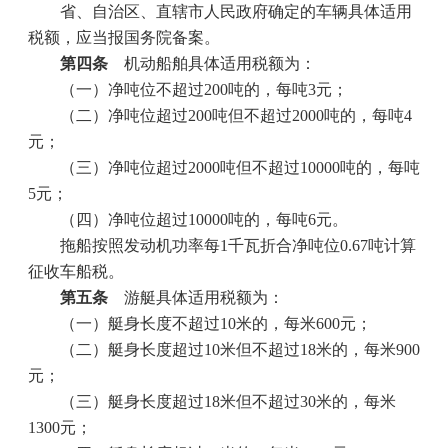
省、自治区、直辖市人民政府确定的车辆具体适用
税额，应当报国务院备案。
第四条
机动船舶具体适用税额为：
（一）净吨位不超过
200
吨的，每吨
3
元；
（二）净吨位超过
200
吨但不超过
2000
吨的，每吨
4
元；
（三）净吨位超过
2000
吨但不超过
10000
吨的，每吨
5
元；
（四）净吨位超过
10000
吨的，每吨
6
元。
拖船按照发动机功率每
1
千瓦折合净吨位
0.67
吨计算
征收车船税。
第五条
游艇具体适用税额为：
（一）艇身长度不超过
10
米的，每米
600
元；
（二）艇身长度超过
10
米但不超过
18
米的，每米
900
元；
（三）艇身长度超过
18
米但不超过
30
米的，每米
1300
元；