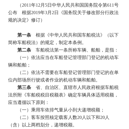
（
2011
年
12
月
5
日中华人民共和国国务院令第
611
号
公布 根据
2019
年
3
月
2
日《国务院关于修改部分行政法
规的决定》修订）
第一条
根据《中华人民共和国车船税法》（以下
简称车船税法）的规定，制定本条例。
第二条
车船税法第一条所称车辆、船舶，是指：
（一）依法应当在车船登记管理部门登记的机动车
辆和船舶；
（二）依法不需要在车船登记管理部门登记的在单
位内部场所行驶或者作业的机动车辆和船舶。
第三条
省、自治区、直辖市人民政府根据车船税
法所附《车船税税目税额表》确定车辆具体适用税额，
应当遵循以下原则：
（一）乘用车依排气量从小到大递增税额；
（二）客车按照核定载客人数
20
人以下和
20
人
（含）以上两档划分，递增税额。