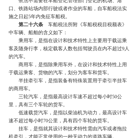
依法不需要在车船登记管理部门登记的机场、港
口、铁路站场内部行驶或者作业的车船，自车船税法实
施之日起
5
年内免征车船税。
第二十六条
车船税法所附《车船税税目税额表》
中车辆、船舶的含义如下：
乘用车，是指在设计和技术特性上主要用于载运乘
客及随身行李，核定载客人数包括驾驶员在内不超过
9
人
的汽车。
商用车，是指除乘用车外，在设计和技术特性上用
于载运乘客、货物的汽车，划分为客车和货车。
半挂牵引车，是指装备有特殊装置用于牵引半挂车
的商用车。
三轮汽车，是指最高设计车速不超过每小时
50
公
里，具有三个车轮的货车。
低速载货汽车，是指以柴油机为动力，最高设计车
速不超过每小时
70
公里，具有四个车轮的货车。
挂车，是指就其设计和技术特性需由汽车或者拖拉
机牵引，才能正常使用的一种无动力的道路车辆。