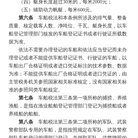
（四）艇身长度超过
30
米的，每米
2000
元；
（五）辅助动力帆艇，每米
600
元。
第六条
车船税法和本条例所涉及的排气量、整备
质量、核定载客人数、净吨位、千瓦、艇身长度，以车
船登记管理部门核发的车船登记证书或者行驶证所载数
据为准。
依法不需要办理登记的车船和依法应当登记而未办
理登记或者不能提供车船登记证书、行驶证的车船，以
车船出厂合格证明或者进口凭证标注的技术参数、数据
为准；不能提供车船出厂合格证明或者进口凭证的，由
主管税务机关参照国家相关标准核定，没有国家相关标
准的参照同类车船核定。
第七条
车船税法第三条第一项所称的捕捞、养殖
渔船，是指在渔业船舶登记管理部门登记为捕捞船或者
养殖船的船舶。
第八条
车船税法第三条第二项所称的军队、武装
警察部队专用的车船，是指按照规定在军队、武装警察
部队车船登记管理部门登记，并领取军队、武警牌照的