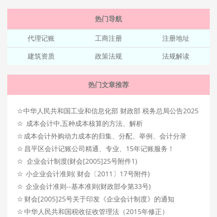
热门导航
代理记账
工商注册
注册地址
建筑资质
政策法规
法规解读
热门文章推荐
☆
中华人民共和国工业和信息化部 财政部 税务总局公告2025
☆
年第25号关于调整享受车船税优惠的节能 新能源汽车产品
成本会计中,五种成本核算的方法、解析
☆
技术要求的公告
成本会计外购动力成本的归集、分配、举例、会计分录
☆
昌平区会计记账公司精通、专业、15年记账服务！
☆
企业会计制度(财会[2005]25号附件1)
☆
小企业会计准则( 财会〔2011〕17号附件)
☆
企业会计准则--基本准则(财政部令第33号)
☆
财会[2005]25号关于印发《企业会计制度》的通知
☆
中华人民共和国税收征收管理法（2015年修正）