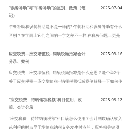
账会计公司的宗旨是专业，安全，快捷，专业专注、优质服
“误餐补助”与“午餐补助”的区别、政策（笔
2025-07-04
记）
务。
午餐补助和误餐补助是不是一样的? 午餐补助和误餐补助有什么
区别？在字面上它们之间的一字之差不一样,在税务问题上更是
天差地别。“误餐补助”与“午餐补助”的区别、政策（笔记）如
下。
应交税费—应交增值税--销项税额抵减会计
2025-03-16
分录、案例
应交税费—应交增值税--销项税额抵减是什么意思？能否举2个
关于应交税费—应交增值税--销项税额抵减案例解释一下如何使
用？应交税费—应交增值税--销项税额抵减会计分录、案例如
下。
“应交税费—待转销项税额”科目使用、政
2025-03-12
策、会计分录
“应交税费—待转销项税额”科目该怎么使用？会计制度确认收入
或利得的时点早于增值税纳税义务发生时点的，应将相关销项