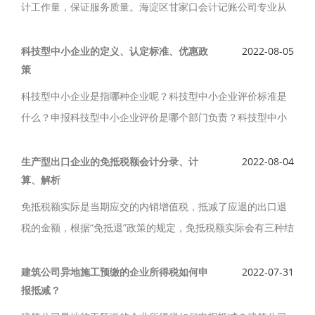
计工作量，保证服务质量。海淀区甘家口会计记账公司专业从
事会计代理服务，拥有多名资深会计师，大量熟练的，经验丰
富的财务人员，提供工商注册、代理记账服务。
科技型中小企业的定义、认定标准、优惠政
2022-08-05
策
科技型中小企业是指哪种企业呢？科技型中小企业评价标准是
什么？申报科技型中小企业评价是哪个部门负责？科技型中小
企业可享受哪些政策优惠？科技型中小企业的定义、认定标
准、优惠政策、解析如下。
生产型出口企业的免抵税额会计分录、计
2022-08-04
算、解析
免抵税额实际是当期应交的内销增值税，抵减了应退的出口退
税的金额，根据“免抵退”政策的规定，免抵税额实际会有三种结
果，生产型出口企业的免抵税额会计分录、计算、解析如下。
建筑公司异地施工预缴的企业所得税如何申
2022-07-31
报抵减？