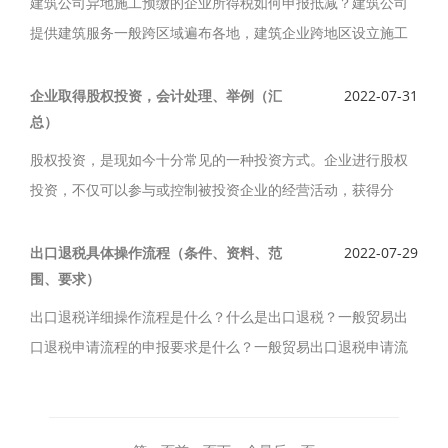
建筑公司异地施工预缴的企业所得税如何申报抵减？建筑公司
提供建筑服务一般跨区域遍布各地，建筑企业跨地区设立施工
项目的，项目部是否需要在施工项目所在地预缴企业所得税？
已预缴的税款如何申报？
企业取得股权投资，会计处理、举例（汇
2022-07-31
总）
股权投资，是现如今十分常见的一种投资方式。企业进行股权
投资，不仅可以参与或控制被投资企业的经营活动，获得分
红；还可以通过股权转让获取超额回报。企业取得股权投资，
会计处理、举例（汇总）如下。
出口退税具体操作流程（条件、资料、范
2022-07-29
围、要求）
出口退税详细操作流程是什么？什么是出口退税？一般贸易出
口退税申请流程的申报要求是什么？一般贸易出口退税申请流
程的所需资料是什么？出口退税具体操作流程（条件、资料、
范围、要求）如下。