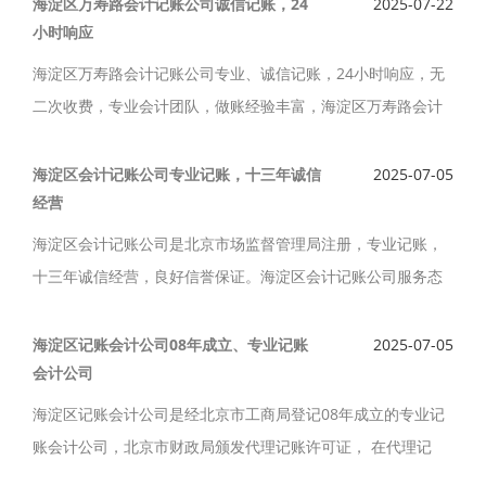
经验，专业办理公司注册，代理记账，公司注销等服务。
海淀区万寿路会计记账公司诚信记账，24
2025-07-22
小时响应
海淀区万寿路会计记账公司专业、诚信记账，24小时响应，无
二次收费，专业会计团队，做账经验丰富，海淀区万寿路会计
记账公司致力于公司注册，代理记账，税务筹划，公司注销等
服务，为客户用心服务。
海淀区会计记账公司专业记账，十三年诚信
2025-07-05
经营
海淀区会计记账公司是北京市场监督管理局注册，专业记账，
十三年诚信经营，良好信誉保证。海淀区会计记账公司服务态
度好，秉循”诚信、专业、高效、优质”的服务宗旨，提供工商注
册、代理记账、财务咨询服务。
海淀区记账会计公司08年成立、专业记账
2025-07-05
会计公司
海淀区记账会计公司是经北京市工商局登记08年成立的专业记
账会计公司，北京市财政局颁发代理记账许可证， 在代理记
账，纳税申报等相关财税领域具有丰富的执业经验。海淀区记