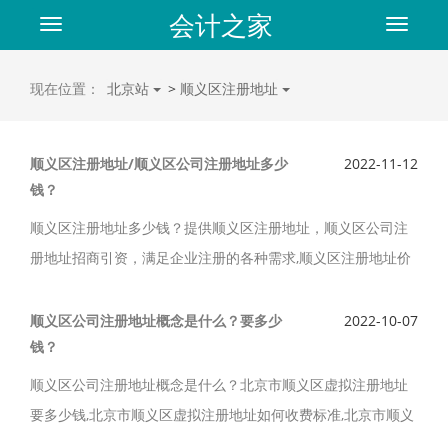
会计之家
Toggle
Toggle
navigation
navigat
现在位置：
北京站
>
顺义区注册地址
顺义区注册地址/顺义区公司注册地址多少
2022-11-12
钱？
顺义区注册地址多少钱？提供顺义区注册地址，顺义区公司注
册地址招商引资，满足企业注册的各种需求,顺义区注册地址价
格低，直租，欢迎公司入驻，为创业人士减少成业成本。办理
顺义区公司注册、财税代理, 社保代缴服务。
顺义区公司注册地址概念是什么？要多少
2022-10-07
钱？
顺义区公司注册地址概念是什么？北京市顺义区虚拟注册地址
要多少钱,北京市顺义区虚拟注册地址如何收费标准,北京市顺义
区虚拟注册地址需要多少钱一年? 租一个门顺义区一次性注册地