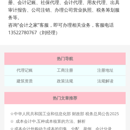
册、会计记账、社保代理、会计代理、用友代理、出具
审计报告、公司注销、办理公司营业执照、税务筹划服
务等。
咨询“会计之家”客服，即可办理相关业务，客服电话
13522780767（刘经理）
热门导航
代理记账
工商注册
注册地址
建筑资质
政策法规
法规解读
热门文章推荐
☆
中华人民共和国工业和信息化部 财政部 税务总局公告2025
☆
年第25号关于调整享受车船税优惠的节能 新能源汽车产品
成本会计中,五种成本核算的方法、解析
☆
技术要求的公告
成本会计外购动力成本的归集、分配、举例、会计分录