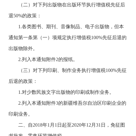
（二）对下列出版物在出版环节执行增值税先征后
退
50%
的政策：
1.
各类图书、期刊、音像制品、电子出版物，但本
通知第一条第（一）项规定执行增值税
100%
先征后退的
出版物除外。
2.
列入本通知附件
2
的报纸。
（三）对下列印刷、制作业务执行增值税
100%
先征
后退的政策：
1.
对少数民族文字出版物的印刷或制作业务。
2.
列入本通知附件
3
的新疆维吾尔自治区印刷企业的
印刷业务。
二、自
2018
年
1
月
1
日起至
2020
年
12
月
31
日，免征图
书批发、零售环节增值税。