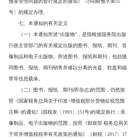
预算管理问题的暂行规定的通知》〔
(94)
财预字第
55
号〕的规定办理。
七、本通知的有关定义
（一）本通知所述“出版物”，是指根据国务院出版
行政主管部门的有关规定出版的图书、报纸、期刊、音
像制品和电子出版物。所述图书、报纸和期刊，包括随
同图书、报纸、期刊销售并难以分离的光盘、软盘和磁
带等信息载体。
（二）图书、报纸、期刊
(
即杂志
)
的范围，仍然按
照《国家税务总局关于印发
<
增值税部分货物征税范围
注释
>
的通知》
(
国税发〔
1993
〕
151
号
)
的规定执行；音
像制品、电子出版物的范围，按照《财政部 税务总局关
于简并增值税税率有关政策的通知》（财税〔
2017
〕
37