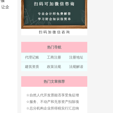
务服
，让企
扫 码 加 微 信 咨 询
热门导航
代理记账
工商注册
注册地址
建筑资质
政策法规
法规解读
热门文章推荐
☆
自然人代开发票能否享受免征增
☆
值税优惠政策？
服务、不动产和无形资产扣除项
☆
目是什么意思？包括哪些行业？
总分机构企业所得税实行汇总纳