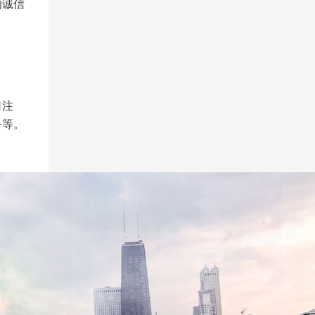
的诚信
司注
务等。