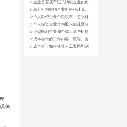
☆
税属于法定的税收征管办法
企业是否属于汇总纳税企业如何
☆
判断?
总分机构缴纳企业所得税计算、
☆
政策、解析、举例
个人独资企业个税税率、怎么计
☆
算？要交哪些税？
个人独资企业作为股东能规避分
☆
红个税吗？
小型微利企业和个体工商户所得
☆
税优惠政策（汇总）
成本会计的工作内容、流程、会
☆
计分录、核算方法
成本会计如何核算人工费用和制
造费用？
理
的具体