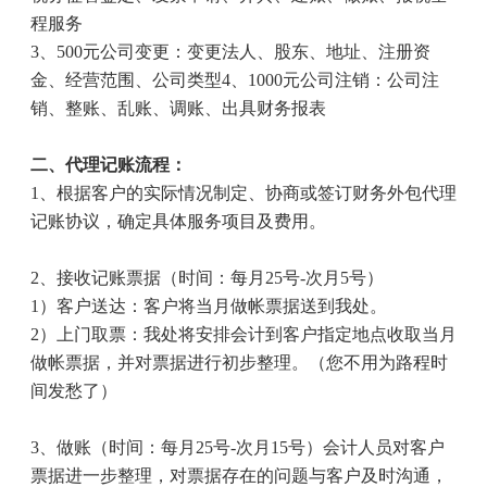
程服务
3
、
500
元公司变更：变更法人、股东、地址、注册资
金、经营范围、公司类型
4
、
1000
元公司注销：公司注
销、整账、乱账、调账、出具财务报表
二、代理记账流程：
1
、根据客户的实际情况制定、协商或签订财务外包代理
记账协议，确定具体服务项目及费用。
2
、接收记账票据（时间：每月
25
号
-
次月
5
号）
1
）客户送达：客户将当月做帐票据送到我处。
2
）上门取票：我处将安排会计到客户指定地点收取当月
做帐票据，并对票据进行初步整理。（您不用为路程时
间发愁了）
3
、做账（时间：每月
25
号
-
次月
15
号）会计人员对客户
票据进一步整理，对票据存在的问题与客户及时沟通，